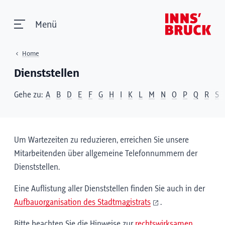
Menü
Home
Dienststellen
Gehe zu:
A
B
D
E
F
G
H
I
K
L
M
N
O
P
Q
R
S
Um Wartezeiten zu reduzieren, erreichen Sie unsere
Mitarbeitenden über allgemeine Telefonnummern der
Dienststellen.
Eine Auflistung aller Dienststellen finden Sie auch in der
Aufbauorganisation des Stadtmagistrats
.
Bitte beachten Sie die Hinweise zur
rechtswirksamen