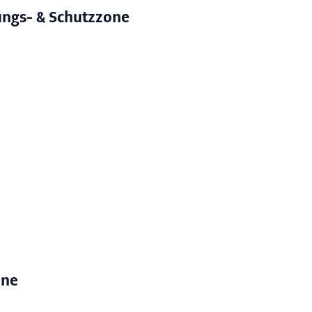
tungs- & Schutzzone
one