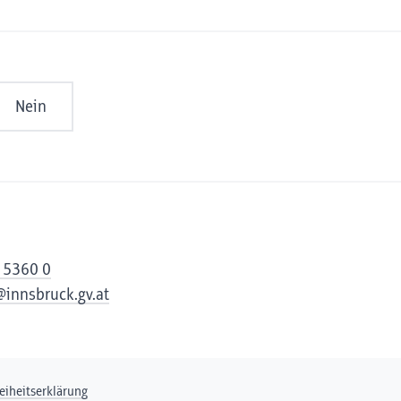
Nein
 5360 0
@innsbruck.gv.at
reiheitserklärung