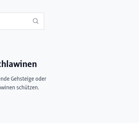
Suchen
chlawinen
ende Gehsteige oder
awinen schützen.