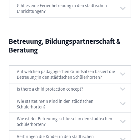
In welche Tarifstufe Ihr Einkommen fällt, finden
Gibt es eine Ferienbetreuung in den städtischen
Ermäßigungen
Sie hier:
Einrichtungen?
Tarifstufen
Hier finden Sie Infos zur Ferienbetreuung in den
städtischen Einrichtungen:
Einkommensgrenzen
Betreuung,
Bildungspartnerschaft &
Beratung
Holiday care
Auf welchen pädagogischen Grundsätzen basiert die
Betreuung in den städtischen Schülerhorten?
Mehr über die pädagogischen Grundsätze der
Is there a child protection concept?
städtischen Bildungseinrichtungen erfahren Sie
Yes, you can find information on the child
Wie startet mein Kind in den städtischen
hier:
protection concept here:
Schülerhorten?
Infos zum Start in einem Schülerhort finden Sie
Wie ist der Betreuungsschlüssel in den städtischen
hier:
Schülerhorten?
Pedagogical principles & supervision
Child protection concept
Mehr zum Betreuungsschlüssel finden Sie hier:
Verbringen die Kinder in den städtischen