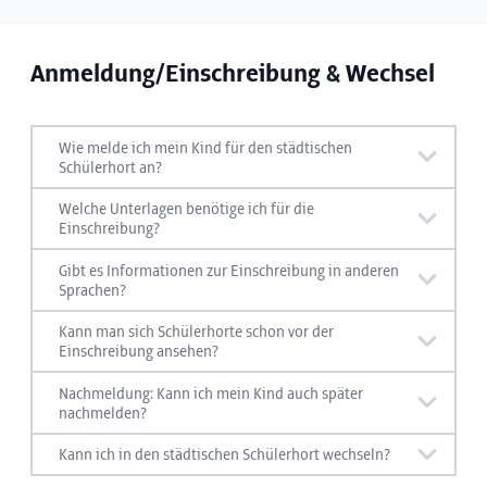
Anmeldung/Einschreibung & Wechsel
Wie melde ich mein Kind für den städtischen
Schülerhort an?
Hier finden Sie mehr Infos zur Anmeldung Ihres
Welche Unterlagen benötige ich für die
Kindes im städtischen Schülerhort:
Einschreibung?
Hier erfahren Sie, welche Unterlagen Sie
Gibt es Informationen zur Einschreibung in anderen
benötigen, wenn Sie Ihr Kind in einem städtischen
Sprachen?
Anmeldung Schülerhort
Schülerhort anmelden möchten:
Hier erhalten Sie Infos in anderen Sprachen:
Kann man sich Schülerhorte schon vor der
Einschreibung ansehen?
Vor der Einschreibung können Sie sich bei den
Nachmeldung: Kann ich mein Kind auch später
Erforderliche Unterlagen - Anmeldung
Infos in anderen Sprachen
„Tagen der offenen Tür“ die städtischen
nachmelden?
Schülerhorte ganz unkompliziert ansehen und
Hier finden Sie Infos zur Nachanmeldung für
Kann ich in den städtischen Schülerhort wechseln?
sich bei der Leitung über den jeweiligen
einen städtischen Schülerhort: