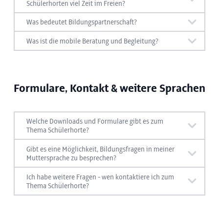
Schülerhorten viel Zeit im Freien?
Eingewöhnung
Wo die Kinder Ihre Zeit im Freien verbringen,
Was bedeutet Bildungspartnerschaft?
Betreuungsschlüssel
erfahren Sie hier:
Mehr zur Bildungs­partnerschaft erfahren Sie hier:
Was ist die mobile Beratung und Begleitung?
Hier erfahren Sie mehr über die mobile Beratung
Zeit im Freien
und Begleitung:
Bildungs­partnerschaft
Formulare, Kontakt & weitere Sprachen
Mobile Beratung
Welche Downloads und Formulare gibt es zum
Thema Schülerhorte?
Gibt es eine Möglichkeit, Bildungsfragen in meiner
Enrolment, late enrolment and change
Muttersprache zu besprechen?
request kindergarten / after-school care
Hier finden Sie Infos zum Dolmetsch-Angebot in
Ich habe weitere Fragen - wen kontaktiere ich zum
centre (FRIDA)
anderen Sprachen:
Thema Schülerhorte?
Hier finden Sie Infos zum Kontakt bei Fragen zu
den Schülerhorten: