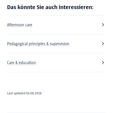
Direct Debit Authorisation for Nursery/After-
Dolmetschen
School Care (PDF) (German)
Das könnte Sie auch interessieren:
Kontakt Schülerhorte
Afternoon care
Pedagogical principles & supervision
Care & education
Last updated 04.08.2026