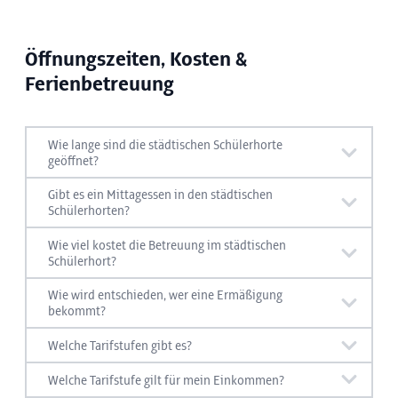
Wenn Sie Ihren Wohnort innerhalb der Stadt
Schülerhort informieren. Hier finden Sie das
geändert haben, können Sie eine Wechselanfrage
Datum für die Tage der offenen Tür:
übermitteln.
Nachanmeldung
Öffnungszeiten, Kosten &
Ferienbetreuung
Tage der offenen Tür
Die Zuteilung der Plätze erfolgt nach den
Wie lange sind die städtischen Schülerhorte
ersten zwei Schulwochen
Ende September.
geöffnet?
Die Öffnungszeiten finden Sie hier:
Die elektronische Nachanmeldung garantiert
Gibt es ein Mittagessen in den städtischen
Schülerhorten?
keinen Anspruch
auf einen Platz im
Infos zum Mittagstisch finden Sie hier:
Schülerhort.
Wie viel kostet die Betreuung im städtischen
Öffnungszeiten Schülerhorte
Schülerhort?
Infos zu den Kosten in den städtischen
Wie wird entschieden, wer eine Ermäßigung
Mittagstisch Schülerhorte
Schülerhorten finden Sie hier:
bekommt?
Infos zu den Voraussetzungen für die Ermäßigung
Welche Tarifstufen gibt es?
finden Sie hier:
Welche Tarifstufen es gibt, finden Sie hier:
Kosten Schülerhorte
Welche Tarifstufe gilt für mein Einkommen?