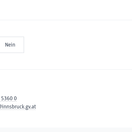
Nein
 5360 0
@innsbruck.gv.at