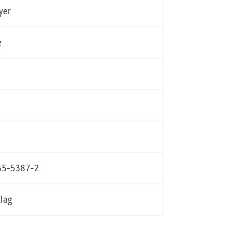
yer
e
65-5387-2
lag