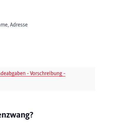
ame, Adresse
ndeabgaben - Vorschreibung -
nenzwang?