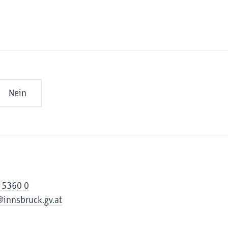
Nein
 5360 0
@innsbruck.gv.at