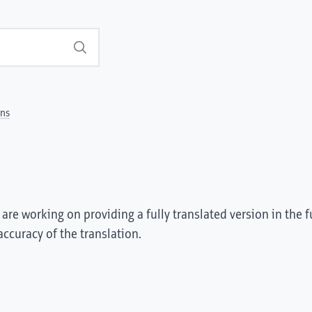
Search
ens
are working on providing a fully translated version in the f
accuracy of the translation.