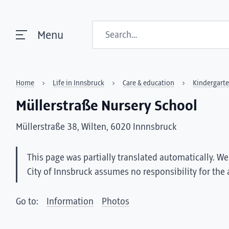
Search
Menu
Home
Life in Innsbruck
Care & education
Kindergart
Müllerstraße Nursery School
Müllerstraße 38, Wilten, 6020 Innnsbruck
This page was partially translated automatically. We 
City of Innsbruck assumes no responsibility for the 
Go to:
Information
Photos