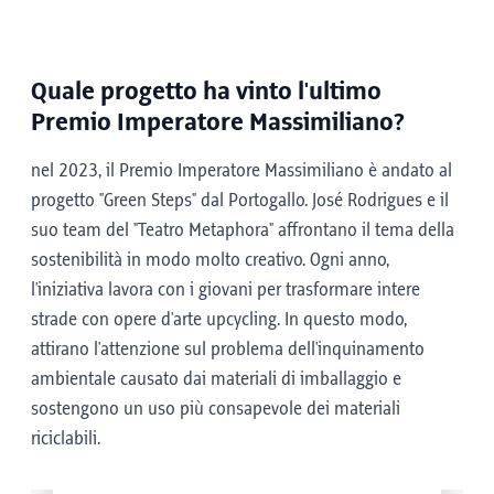
Islandese - Isländisch (tedesco)
Latvijas - Lettone (tedesco)
Quale progetto ha vinto l'ultimo
Premio Imperatore Massimiliano?
Lietuvos - Lituano (tedesco)
nel 2023, il Premio Imperatore Massimiliano è andato al
progetto "Green Steps" dal Portogallo. José Rodrigues e il
Magyar - Ungherese (tedesco)
suo team del "Teatro Metaphora" affrontano il tema della
sostenibilità in modo molto creativo. Ogni anno,
Nederlands - Olandese (tedesco)
l'iniziativa lavora con i giovani per trasformare intere
strade con opere d'arte upcycling. In questo modo,
Norsk - Norvegese (tedesco)
attirano l'attenzione sul problema dell'inquinamento
ambientale causato dai materiali di imballaggio e
Polski - Polacco (tedesco)
sostengono un uso più consapevole dei materiali
riciclabili.
Português - Portoghese (tedesco)