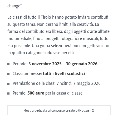
(CCRE)
e dell'Università di Innsbruck. Il progetto
change”.
Azerbaigian - Azero (tedesco)
vincitore sarà selezionato in una riunione della
Le classi di tutto il Tirolo hanno potuto inviare contributi
giuria.
Bosanski - Bosniaco (tedesco)
su questo tema. Non c'erano limiti alla creatività. La
forma del contributo era libera: dagli oggetti d'arte all'arte
Català (tedesco)
multimediale, fino ai progetti fotografici e musicali, tutto
era possibile. Una giuria selezionerà poi i progetti vincitori
český Ceco (tedesco)
in quattro categorie suddivise per età.
Periodo:
3 novembre 2025 – 30 gennaio 2026
Dansk Danese (tedesco)
Classi ammesse:
tutti i livelli scolastici
Eesti - Estone (tedesco)
Premiazione delle classi vincitrici: 7 maggio 2026
Premio:
500 euro
per la cassa di classe
Español - Spagnolo (tedesco)
Hrvatski - Croato (tedesco)
Mostra dedicata al concorso creativo (Notizie)