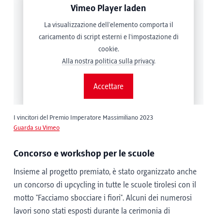
Românesc - Rumeno (tedesco)
Vimeo Player laden
La visualizzazione dell'elemento comporta il
Slovenski - Sloveno (tedesco)
caricamento di script esterni e l'impostazione di
cookie.
Slovenský - Slovacco (tedesco)
Alla nostra politica sulla privacy
.
Srpski - Serbo (alfabeto latino) (tedesco)
Accettare
Suomalainen - Finlandese (tedesco)
I vincitori del Premio Imperatore Massimiliano 2023
Guarda su Vimeo
Svenska - Svedese (tedesco)
Concorso e
workshop
per le scuole
Türk - Turco (tedesco)
Insieme al progetto premiato, è stato organizzato anche
un concorso di upcycling in tutte le scuole tirolesi con il
ελληνικά - Greco (tedesco)
motto "Facciamo sbocciare i fiori". Alcuni dei numerosi
lavori sono stati esposti durante la cerimonia di