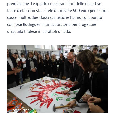
български - Bulgaro (tedesco)
premiazione. Le quattro classi vincitrici delle rispettive
fasce d'età sono state liete di ricevere 500 euro per le loro
македонски - Macedone (tedesco)
casse. Inoltre, due classi scolastiche hanno collaborato
con José Rodrigues in un
laboratorio
per progettare
српски - Serbo in alfabeto cirillico (tedesco)
un'aquila tirolese in barattoli di latta.
український - Ucraino (tedesco)
Lingua montenegrina - Montenegrino (tedesco)
ქართული - Georgiano (tedesco)
հայերեն - Armeno (tedesco)
© Stadt Innsbruck/FB