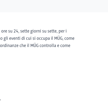
re su 24, sette giorni su sette, per i
no gli eventi di cui si occupa il MÜG, come
 ordinanze che il MÜG controlla e come
?