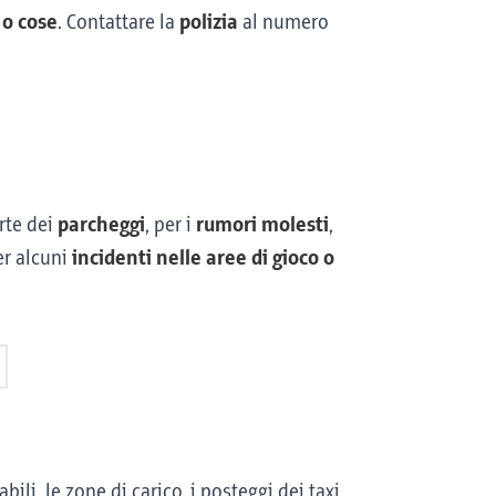
 o cose
. Contattare la
polizia
al numero
rte dei
parcheggi
, per i
rumori molesti
,
er alcuni
incidenti nelle aree di gioco o
abili, le zone di carico, i posteggi dei taxi,