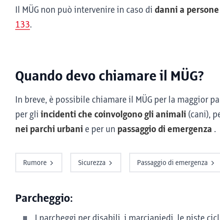
Il MÜG non può intervenire in caso di
danni a persone
133
.
Quando devo chiamare il MÜG?
In breve, è possibile chiamare il MÜG per la maggior pa
per gli
incidenti che coinvolgono gli animali
(cani), p
nei parchi urbani
e per un
passaggio di emergenza
.
Rumore
Sicurezza
Passaggio di emergenza
Parcheggio:
I parcheggi per disabili, i marciapiedi, le piste cicl