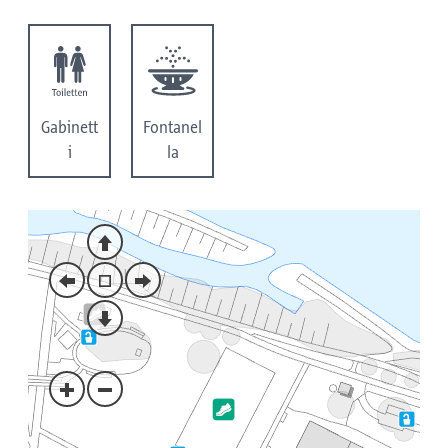
Gabinett
Fontanel
i
la