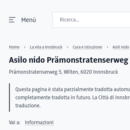
Ricerca
Menù
Home
La vita a Innsbruck
Cura e istruzione
Asili nido
Asilo nido Prämonstratenserweg
Prämonstratenserweg 5, Wilten, 6020 Innnsbruck
Questa pagina è stata parzialmente tradotta automa
completamente tradotta in futuro. La Città di Innsb
traduzione.
Vai a:
Informazioni