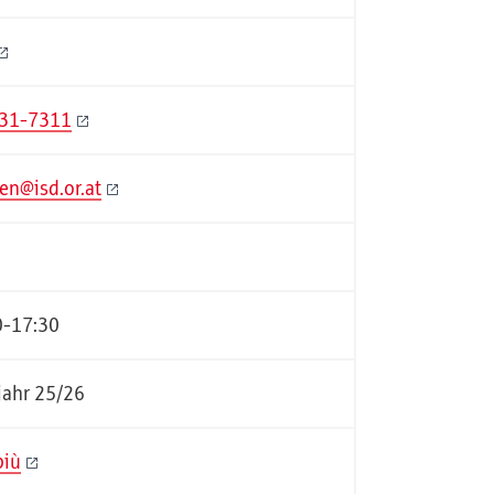
331-7311
en@isd.or.at
0-17:30
jahr 25/26
più